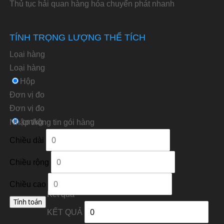
Thủ tục hải quan hàng hóa chuyển phát nhanh
TÍNH TRỌNG LƯỢNG THỂ TÍCH
Lọai hàng
Loại hàng
Hộp
Đơn vị đo
Ðơn vị đo
cm/kg
Nhập thông tin gói hàng
Chiều dài
Chiều rộng
Chiều cao
Kết quả
KẾT QUẢ