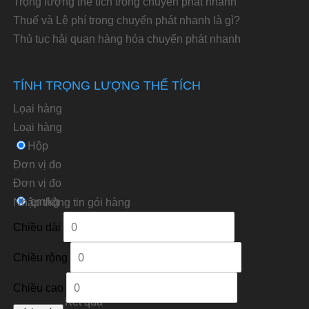
Trọng lượng thể tích trong chuyển phát nhanh
Thuế và Lệ phí trong chuyển phát nhanh là gì?
Thủ tục hải quan hàng hóa chuyển phát nhanh
TÍNH TRỌNG LƯỢNG THỂ TÍCH
Lọai hàng
Loại hàng
Hộp
Đơn vị đo
Ðơn vị đo
cm/kg
Nhập thông tin gói hàng
Chiều dài
Chiều rộng
Chiều cao
Kết quả