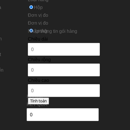
a
Hộp
Đơn vị đo
Ðơn vị đo
cm/kg
Nhập thông tin gói hàng
n
Chiều dài
t
Chiều rộng
ển
Chiều cao
Kết quả
KẾT QUẢ