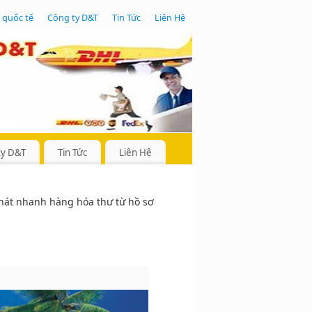
 quốc tế
Công ty D&T
Tin Tức
Liên Hệ
ty D&T
Tin Tức
Liên Hệ
hát nhanh hàng hóa thư từ hồ sơ