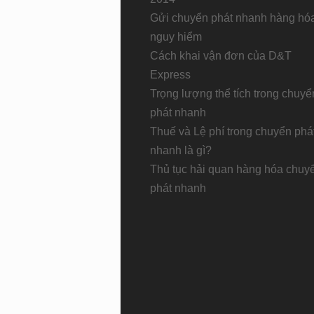
Gửi chuyển phát nhanh hàng hó
nguy hiểm
Cách khai vận đơn của D&T
Express
Trọng lượng thể tích trong chuyể
phát nhanh
Thuế và Lệ phí trong chuyển phá
nhanh là gì?
Thủ tục hải quan hàng hóa chuy
phát nhanh