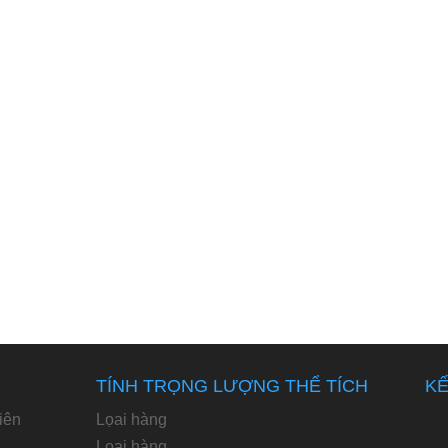
TÍNH TRỌNG LƯỢNG THỂ TÍCH
KẾ
iên
Lọai hàng
Loại hàng