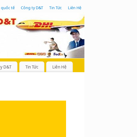
 quốc tế
Công ty D&T
Tin Tức
Liên Hệ
ty D&T
Tin Tức
Liên Hệ