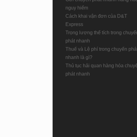
nguy hiểm
Cách khai vận đơn của D&T
Express
Trọng lượng thể tích trong chuyể
phát nhanh
Thuế và Lệ phí trong chuyển phá
nhanh là gì?
Thủ tục hải quan hàng hóa chuy
phát nhanh