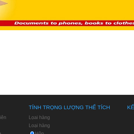
TÍNH TRỌNG LƯỢNG THỂ TÍCH
KẾ
iên
Lọai hàng
Loại hàng
a
Hộp