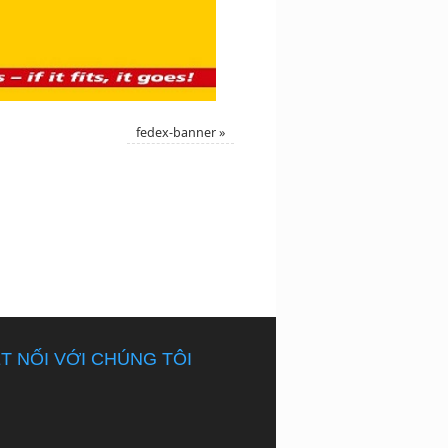
fedex-banner
»
T NỐI VỚI CHÚNG TÔI