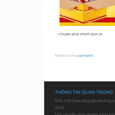
«
Chuyen phat nhanh quoc te
Bookmark the
permalink
.
THÔNG TIN QUAN TRỌNG
DHL Việt Nam tăng giá thường n
2014
Gửi chuyển phát nhanh hàng hó