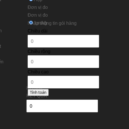
Đơn vị đo
Ðơn vị đo
cm/kg
Nhập thông tin gói hàng
n
Chiều dài
t
Chiều rộng
ển
Chiều cao
Kết quả
KẾT QUẢ