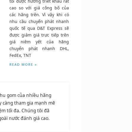
tôi được hưởng triết khấu rất
cao so với giá công bố của
các hãng trên. Vì vậy khi có
nhu cầu chuyển phát nhanh
quốc tế qua D&T Express sẽ
được giảm giá trực tiếp trên
giá niêm yết của hãng
chuyển phát nhanh DHL,
FedEx, TNT
READ MORE »
ý thu gom của nhiều hãng
ày càng tham gia mạnh mẽ
iệm tối đa. Chúng tôi đã
goài nước đánh giá cao.