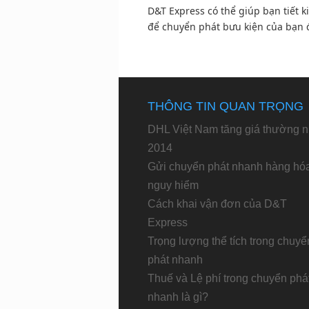
D&T Express có thể giúp bạn tiết k
để chuyển phát bưu kiện của bạn
THÔNG TIN QUAN TRỌNG
DHL Việt Nam tăng giá thường n
2014
Gửi chuyển phát nhanh hàng hó
nguy hiểm
Cách khai vận đơn của D&T
Express
Trọng lượng thể tích trong chuyể
phát nhanh
Thuế và Lệ phí trong chuyển phá
nhanh là gì?