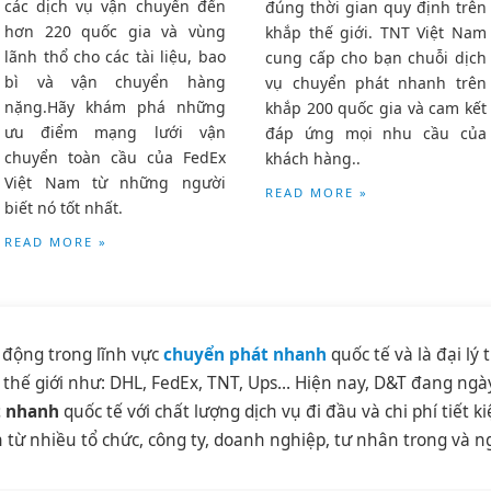
các dịch vụ vận chuyển đến
đúng thời gian quy định trên
hơn 220 quốc gia và vùng
khắp thế giới. TNT Việt Nam
lãnh thổ cho các tài liệu, bao
cung cấp cho bạn chuỗi dịch
bì và vận chuyển hàng
vụ chuyển phát nhanh trên
nặng.Hãy khám phá những
khắp 200 quốc gia và cam kết
ưu điểm mạng lưới vận
đáp ứng mọi nhu cầu của
chuyển toàn cầu của FedEx
khách hàng..
Việt Nam từ những người
READ MORE »
biết nó tốt nhất.
READ MORE »
 động trong lĩnh vực
chuyển phát nhanh
quốc tế và là đại l
 thế giới như: DHL, FedEx, TNT, Ups… Hiện nay, D&T đang ng
t nhanh
quốc tế với chất lượng dịch vụ đi đầu và chi phí tiết k
từ nhiều tổ chức, công ty, doanh nghiệp, tư nhân trong và n