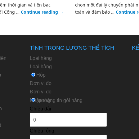
iệm thời gian và tiền bạc
chọn một đại lý chuyển phát n
 đi Cộng …
Continue reading
→
toàn và đảm bảo …
Continue 
TÍNH TRỌNG LƯỢNG THỂ TÍCH
KẾ
iên
Lọai hàng
Loại hàng
a
Hộp
Đơn vị đo
Ðơn vị đo
cm/kg
Nhập thông tin gói hàng
n
Chiều dài
t
Chiều rộng