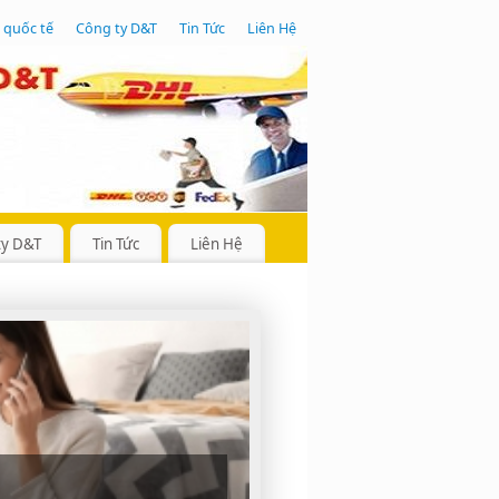
 quốc tế
Công ty D&T
Tin Tức
Liên Hệ
ty D&T
Tin Tức
Liên Hệ