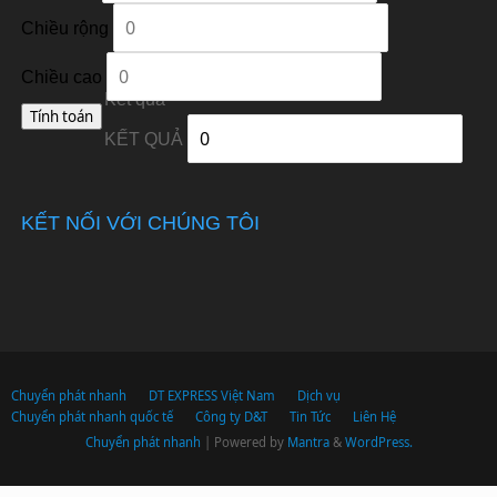
Chiều rộng
Chiều cao
Kết quả
KẾT QUẢ
KẾT NỐI VỚI CHÚNG TÔI
Chuyển phát nhanh
DT EXPRESS Việt Nam
Dịch vụ
Chuyển phát nhanh quốc tế
Công ty D&T
Tin Tức
Liên Hệ
Chuyển phát nhanh
| Powered by
Mantra
&
WordPress.