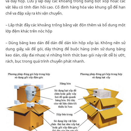
và đáy hộp. Lưu ý lấp đầy các khoảng trống bằng bọt xốp hoặc các
vật liệu có tính đàn hồi cao. Cố định hàng hóa vào khung gỗ để hạn
chế va đập xảy ra khi vận chuyển.
– Lấp thật đầy các khoảng trống bằng vật độn thêm và bổ dung một
lớp đệm khác trên nóc hộp
– Dùng băng keo dán để dán để dán kín hộp xốp lại. Không nên sử
dụng giấy, vải để gói, dây thừng để buộc hàng (nên sử dụng băng
keo dán, dây đai nhựa) vì những hình thức bao gói này rất dễ bị ướt,
rách, bục trong quá trình chuyển phát nhanh.