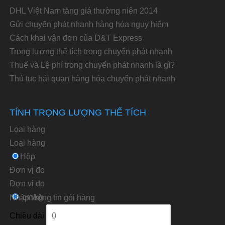
DHL Việt Nam tăng giá thường niên 2014
Gửi chuyển phát nhanh hàng hóa nguy hiểm
Cách khai vận đơn của D&T Express
Trọng lượng thể tích trong chuyển phát nhanh
Thuế và Lệ phí trong chuyển phát nhanh là gì?
Thủ tục hải quan hàng hóa chuyển phát nhanh
TÍNH TRỌNG LƯỢNG THỂ TÍCH
Lọai hàng
Loại hàng
Hộp
Đơn vị đo
Ðơn vị đo
cm/kg
Nhập thông tin gói hàng
Chiều dài