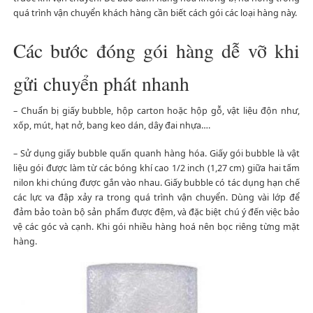
quá trình vận chuyển khách hàng cần biết cách gói các loại hàng này.
Các bước đóng gói hàng dễ vỡ khi
gửi chuyển phát nhanh
– Chuẩn bị giấy bubble, hộp carton hoặc hộp gỗ, vật liệu độn như,
xốp, mút, hạt nở, bang keo dán, dây đai nhựa….
– Sử dụng giấy bubble quấn quanh hàng hóa. Giấy gói bubble là vật
liệu gói được làm từ các bóng khí cao 1/2 inch (1,27 cm) giữa hai tấm
nilon khi chúng được gắn vào nhau. Giấy bubble có tác dụng hạn chế
các lực va đập xảy ra trong quá trình vận chuyển. Dùng vài lớp để
đảm bảo toàn bộ sản phẩm được đệm, và đặc biệt chú ý đến việc bảo
vệ các góc và cạnh. Khi gói nhiều hàng hoá nên bọc riêng từng mặt
hàng.