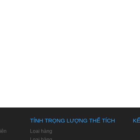
TÍNH TRỌNG LƯỢNG THỂ TÍCH
KẾ
iên
Lọai hàng
Loại hàng