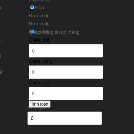
a
Hộp
Đơn vị đo
Ðơn vị đo
cm/kg
Nhập thông tin gói hàng
n
Chiều dài
t
Chiều rộng
ển
Chiều cao
Kết quả
KẾT QUẢ