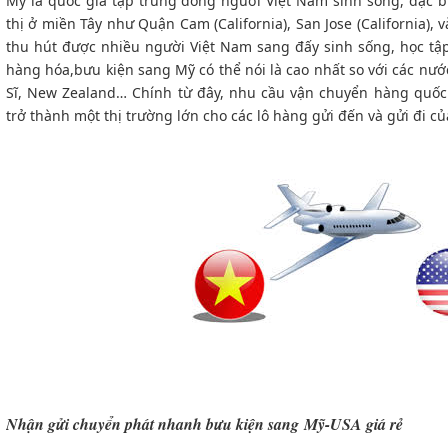
Mỹ là quốc gia tập trung đông người Việt Nam sinh sống, đặc bi
thị ở miền Tây như Quận Cam (California), San Jose (California), v
thu hút được nhiều người Việt Nam sang đấy sinh sống, học tậ
hàng hóa,bưu kiện sang Mỹ có thể nói là cao nhất so với các nư
Sĩ, New Zealand… Chính từ đây, nhu cầu vận chuyển hàng quốc 
trở thành một thị trường lớn cho các lô hàng gửi đến và gửi đi c
Nhận gửi chuyển phát nhanh bưu kiện sang Mỹ-USA giá rẻ