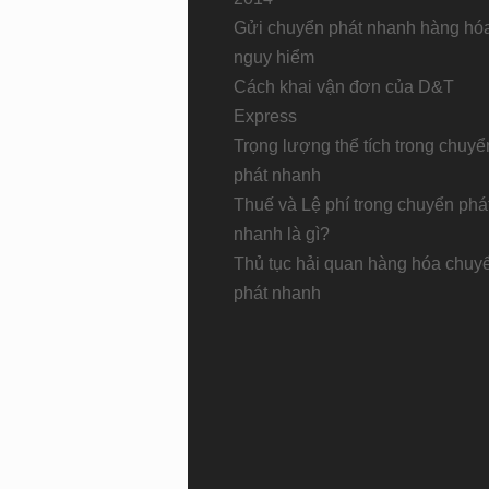
Gửi chuyển phát nhanh hàng hó
nguy hiểm
Cách khai vận đơn của D&T
Express
Trọng lượng thể tích trong chuyể
phát nhanh
Thuế và Lệ phí trong chuyển phá
nhanh là gì?
Thủ tục hải quan hàng hóa chuy
phát nhanh