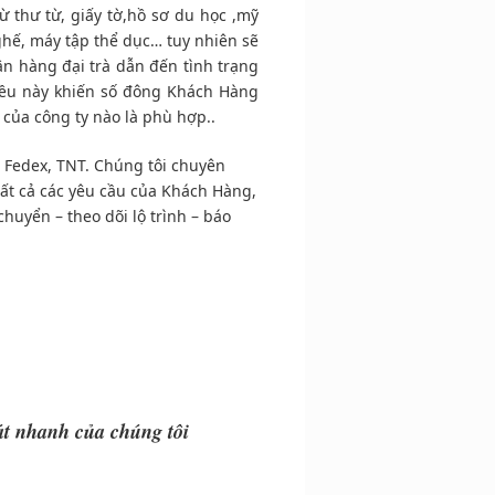
thư từ, giấy tờ,hồ sơ du học ,mỹ
ế, máy tập thể dục… tuy nhiên sẽ
n hàng đại trà dẫn đến tình trạng
ều này khiến số đông Khách Hàng
ủa công ty nào là phù hợp..
 Fedex, TNT. Chúng tôi chuyên
ất cả các yêu cầu của Khách Hàng,
huyển – theo dõi lộ trình – báo
.
át nhanh của chúng tôi