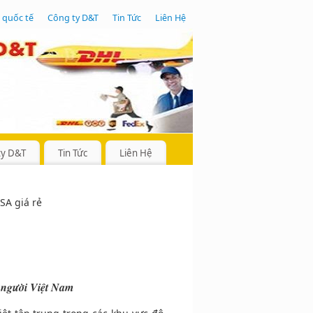
 quốc tế
Công ty D&T
Tin Tức
Liên Hệ
ty D&T
Tin Tức
Liên Hệ
SA giá rẻ
 người Việt Nam