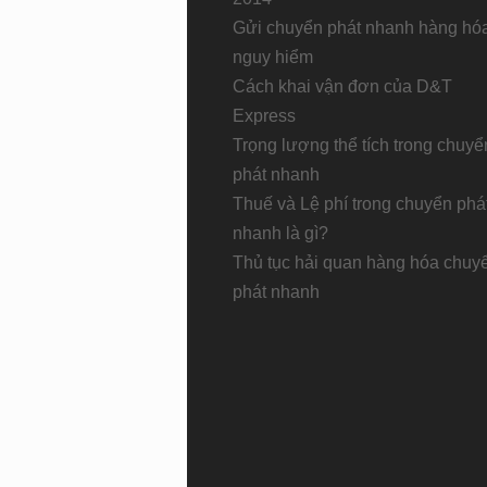
Gửi chuyển phát nhanh hàng hó
nguy hiểm
Cách khai vận đơn của D&T
Express
Trọng lượng thể tích trong chuyể
phát nhanh
Thuế và Lệ phí trong chuyển phá
nhanh là gì?
Thủ tục hải quan hàng hóa chuy
phát nhanh