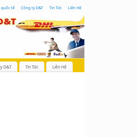
 quốc tế
Công ty D&T
Tin Tức
Liên Hệ
ty D&T
Tin Tức
Liên Hệ