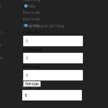
a
Hộp
Đơn vị đo
Ðơn vị đo
cm/kg
Nhập thông tin gói hàng
n
Chiều dài
t
Chiều rộng
ển
Chiều cao
Kết quả
KẾT QUẢ