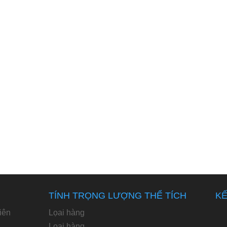
TÍNH TRỌNG LƯỢNG THỂ TÍCH
KẾ
iên
Lọai hàng
Loại hàng