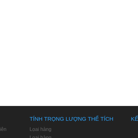
TÍNH TRỌNG LƯỢNG THỂ TÍCH
KẾ
iên
Lọai hàng
Loại hàng