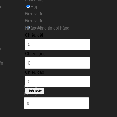
a
Hộp
Đơn vị đo
Ðơn vị đo
cm/kg
Nhập thông tin gói hàng
n
Chiều dài
t
Chiều rộng
ển
Chiều cao
Kết quả
KẾT QUẢ