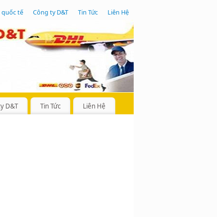
 quốc tế
Công ty D&T
Tin Tức
Liên Hệ
ty D&T
Tin Tức
Liên Hệ