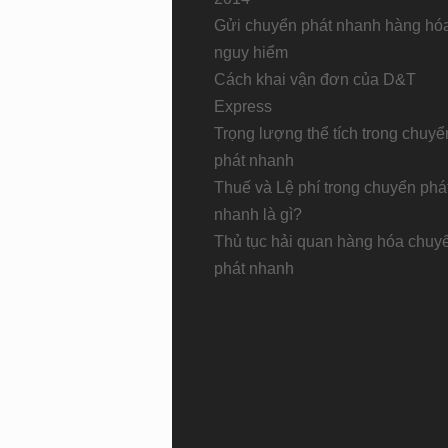
Gửi chuyển phát nhanh hàng hó
nguy hiểm
Cách khai vận đơn của D&T
Express
Trọng lượng thể tích trong chuyể
phát nhanh
Thuế và Lệ phí trong chuyển phá
nhanh là gì?
Thủ tục hải quan hàng hóa chuy
phát nhanh