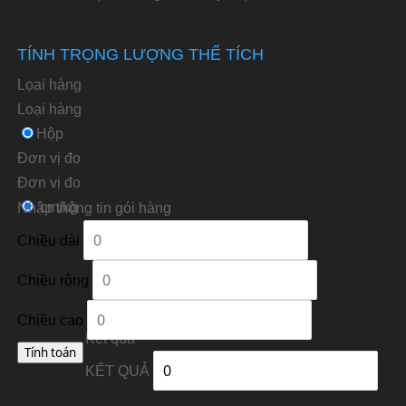
TÍNH TRỌNG LƯỢNG THỂ TÍCH
Lọai hàng
Loại hàng
Hộp
Đơn vị đo
Ðơn vị đo
cm/kg
Nhập thông tin gói hàng
Chiều dài
Chiều rộng
Chiều cao
Kết quả
KẾT QUẢ