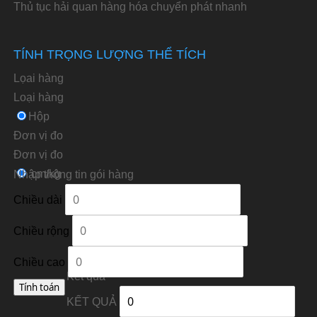
Thủ tục hải quan hàng hóa chuyển phát nhanh
TÍNH TRỌNG LƯỢNG THỂ TÍCH
Lọai hàng
Loại hàng
Hộp
Đơn vị đo
Ðơn vị đo
cm/kg
Nhập thông tin gói hàng
Chiều dài
Chiều rộng
Chiều cao
Kết quả
KẾT QUẢ