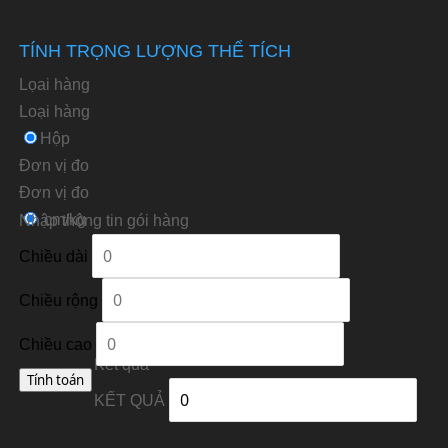
TÍNH TRỌNG LƯỢNG THỂ TÍCH
Lọai hàng
Loại hàng
Hộp
Đơn vị đo
Ðơn vị đo
cm/kg
Nhập thông tin gói hàng
Chiều dài
Chiều rộng
Chiều cao
Kết quả
KẾT QUẢ